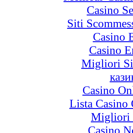
Casino S
Siti Scommes
Casino 
Casino E
Migliori S
кази
Casino O
Lista Casin
Migliori
Casino N