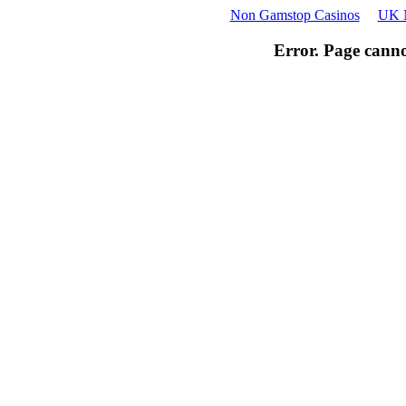
Non Gamstop Casinos
UK N
Error. Page cannot